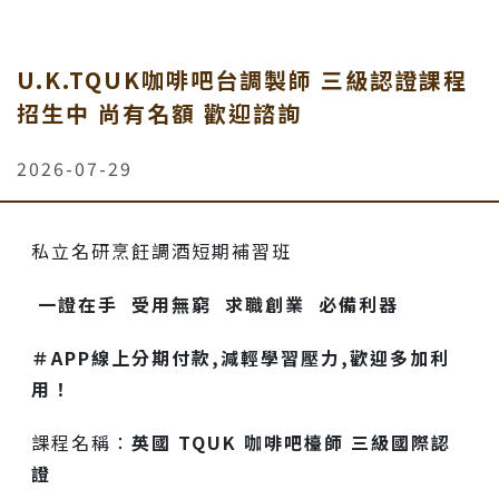
U.K.TQUK咖啡吧台調製師 三級認證課程
招生中 尚有名額 歡迎諮詢
2026-07-29
私立名研烹飪調酒短期補習班
一證在手 受用無窮 求職創業 必備利器
＃APP線上分期付款,減輕學習壓力,歡迎多加利
用！
課程名稱：
英國
TQUK 咖啡吧檯師 三級國際認
證