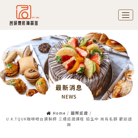
最新消息
NEWS
Home
/
國際認證
/
U.K.TQUK咖啡吧台調製師 三級認證課程 招生中 尚有名額 歡迎諮
詢