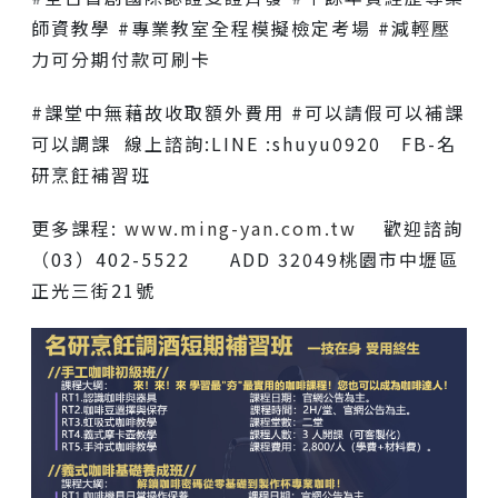
師資教學 #專業教室全程模擬檢定考場 #減輕壓
力可分期付款可刷卡
#課堂中無藉故收取額外費用 #可以請假可以補課
可以調課 線上諮詢:LINE :shuyu0920 FB-名
研烹飪補習班
更多課程:
www.ming-yan.com.tw
歡迎諮詢
（03）402-5522 ADD 32049桃園市中壢區
正光三街21號