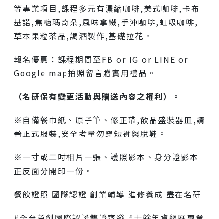
等專業項目,課程多元有濃縮咖啡,美式咖啡,卡布
基諾,焦糖瑪奇朵,風味拿鐵,手沖咖啡,虹吸咖啡,
草本果粒茶品,調酒製作,基礎拉花。
報名優惠：課程期間至FB or IG or LINE or
Google map拍照留言贈實用禮品。
（名研保有變更活動與贈送內容之權利）。
※自備餐巾紙、原子筆、修正帶,飲品盛裝器皿,請
著正式服裝,安全考量勿穿短褲與脫鞋。
※一寸或二吋相片一張、護照影本、身分證影本
正反面分開印一份。
餐飲證照 國際認證 創業輔導 進修養成 盡在名研
#全台首創國際認證雙證齊發 #十餘年資經歷專業