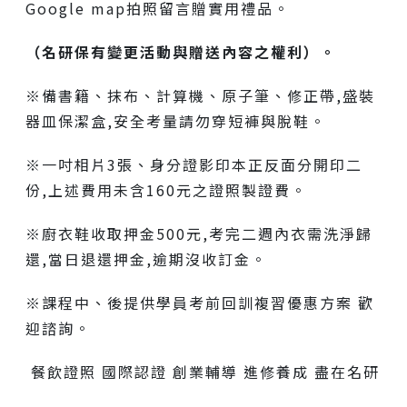
Google map拍照留言贈實用禮品。
（名研保有變更活動與贈送內容之權利）。
※備書籍、抹布、計算機、原子筆、修正帶,盛裝
器皿保潔盒,安全考量請勿穿短褲與脫鞋。
※一吋相片3張、身分證影印本正反面分開印二
份,上述費用未含160元之證照製證費。
※廚衣鞋收取押金500元,考完二週內衣需洗淨歸
還,當日退還押金,逾期沒收訂金。
※課程中、後提供學員考前回訓複習優惠方案 歡
迎諮詢。
餐飲證照 國際認證 創業輔導 進修養成 盡在名研