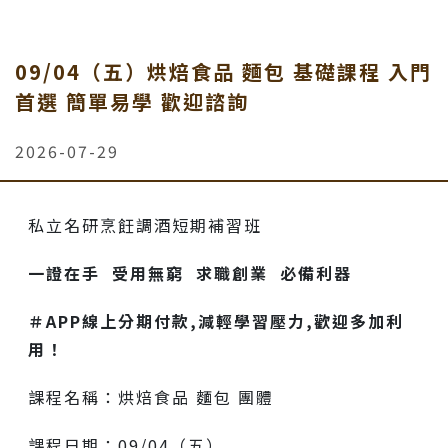
09/04（五）烘焙食品 麵包 基礎課程 入門
首選 簡單易學 歡迎諮詢
2026-07-29
私立名研烹飪調酒短期補習班
一證在手 受用無窮 求職創業 必備利器
＃APP線上分期付款,減輕學習壓力,歡迎多加利
用！
課程名稱：烘焙食品 麵包 團體
課程日期：09/04（五）