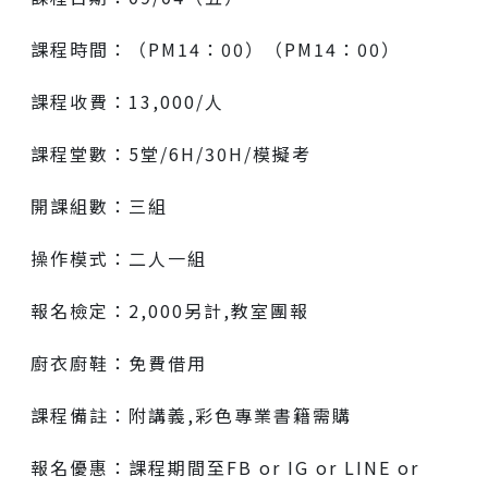
課程時間：（PM14：00）（PM14：00）
課程收費：13,000/人
課程堂數：5堂/6H/30H/模擬考
開課組數：三組
操作模式：二人一組
報名檢定：2,000另計,教室團報
廚衣廚鞋：免費借用
課程備註：附講義,彩色專業書籍需購
報名優惠：課程期間至FB or IG or LINE or