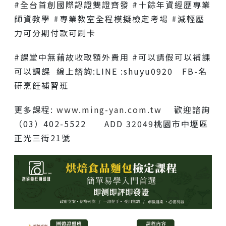
#全台首創國際認證雙證齊發 #十餘年資經歷專業
師資教學 #專業教室全程模擬檢定考場 #減輕壓
力可分期付款可刷卡
#課堂中無藉故收取額外費用 #可以請假可以補課
可以調課 線上諮詢:LINE :shuyu0920 FB-名
研烹飪補習班
更多課程:
www.ming-yan.com.tw
歡迎諮詢
（03）402-5522 ADD 32049桃園市中壢區
正光三街21號