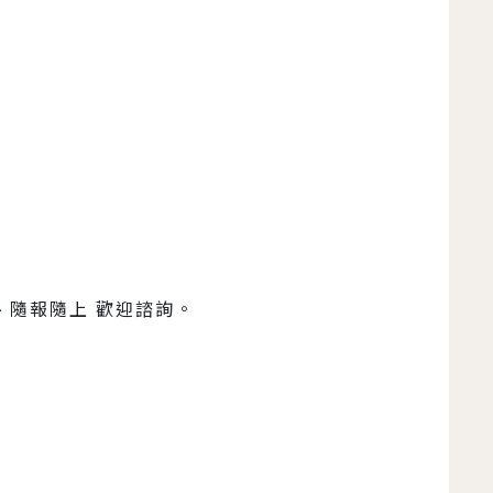
、隨報隨上 歡迎諮詢。