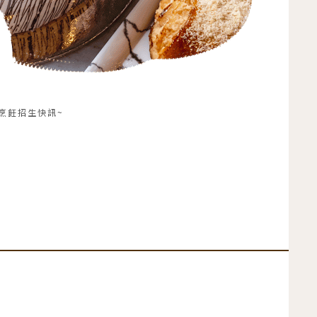
月名研烹飪招生快訊~