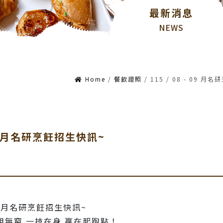
最新消息
NEWS
Home
/
餐飲證照
/
115 / 08 - 09 
 09 月名研烹飪招生快訊~
7-09月名研烹飪招生快訊~
用無窮 一技在身 贏在起跑點！