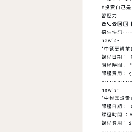
#投資自己是
習壓力
☎️📞☎️0️⃣3️⃣ 4
招生快訊…
new's~
*中餐烹調葷
課程日期：（
課程時間： 早
課程費用：﹩2
……………
new's~
*中餐烹調素
課程日期：（
課程時間 ：A
課程費用：﹩2
……………