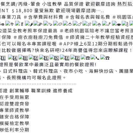
）中餐烹調/丙級-葷食 小班教學 品質保證 歡迎觀摩諮詢 熱烈
T ﹩18‚800 童叟無欺 歡迎現場觀摩諮詢…..
與專業刀具
＃含學費與材料費
＃含報名表與報名費
＃桃園區
2道菜全教考照率保證最高
＃老師桃園區陪考不讓您當考照
有保障
＃廚衣廚鞋廚刀免費借
＃師資擁二十年教學經驗資經
菜也可以報名本專案課程喔
＃APP線上6至12期分期輕鬆過
在比較做選擇嗎?快來名研吧!24年商譽值得您來店瞭解課程
證照是餐飲業中最廣泛且最實用的餐飲證照!
廳、日式料理店、韓式料理店、夜市小吃、海鮮快炒店、團膳
店、長照機構均可報名此證照。
…………………………………………
認證 創業輔導 職業訓練 進修養成
證在手受用無窮
際認證雙證齊發
歷專業師資教學
消建安合格保障
程模擬檢定教學
可辦低利率分期