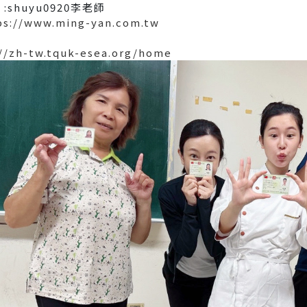
 :shuyu0920李老師
ps://www.ming-yan.com.tw
//zh-tw.tquk-esea.org/home