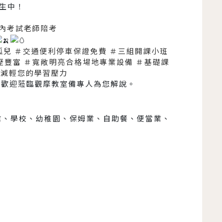
招生中！
內考試老師陪考
孤兒
＃交通便利停車保證免費
＃三組開課小班
歷豐富
＃寬敞明亮合格場地專業設備
＃基礎課
件減輕您的學習壓力
！歡迎蒞臨觀摩教室備專人為您解說。
業、學校、幼稚園、保姆業、自助餐、便當業、