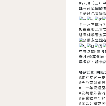
09/08（二
課程超值回饋價N
＃送彩色書籍
＃十六堂課程7
教學學習品質
程單純學習煮
朋友您還
中餐烹調-葷食
舉凡:婚宴餐
早餐店、麵食
………………
餐飲證照 國際
#政府立案一
#全台首創國
#二十年資經
#公共意外險
#專業教室全
#無息分期亦